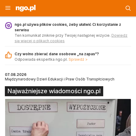
Strona główna - ngo.pl
ngo.pl używa plików cookies, żeby ułatwić Ci korzystanie z
serwisu
Ten komunikat zniknie przy Twojej następnej wizycie.
Dowiedz
się więcej o plikach cookies
Czy wolno zbierać dane osobowe „na zapas”?
Odpowiada ekspertka ngo.pl.
Sprawdź >
07.08.2026
Międzynarodowy Dzień Edukacji i Praw Osób Transpłciowych
Najważniejsze wiadomości ngo.pl
Polecamy