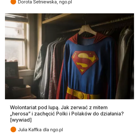
●
Dorota Setniewska, ngo.pl
Wolontariat pod lupą. Jak zerwać z mitem
„herosa” i zachęcić Polki i Polaków do działania?
[wywiad]
●
Julia Kaffka dla ngo.pl