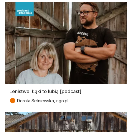
Lenistwo. Łąki to lubią [podcast]
●
Dorota Setniewska, ngo.pl