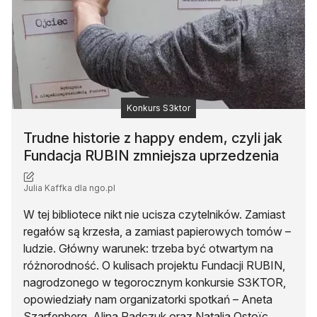
Konkurs S3ktor
Trudne historie z happy endem, czyli jak
Fundacja RUBIN zmniejsza uprzedzenia
Julia Kaffka dla ngo.pl
W tej bibliotece nikt nie ucisza czytelników. Zamiast
regałów są krzesła, a zamiast papierowych tomów –
ludzie. Główny warunek: trzeba być otwartym na
różnorodność. O kulisach projektu Fundacji RUBIN,
nagrodzonego w tegorocznym konkursie S3KTOR,
opowiedziały nam organizatorki spotkań – Aneta
Szarfenberg, Alina Radczuk oraz Natalia Ostoïc.